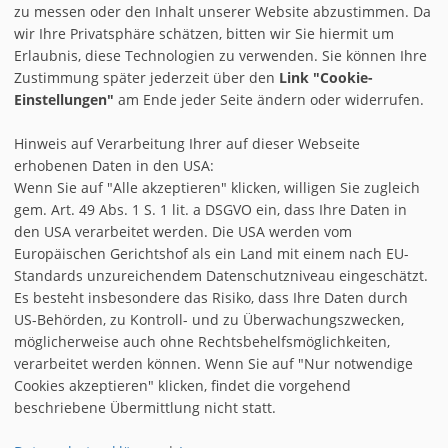
zu messen oder den Inhalt unserer Website abzustimmen. Da
wir Ihre Privatsphäre schätzen, bitten wir Sie hiermit um
Erlaubnis, diese Technologien zu verwenden. Sie können Ihre
Zustimmung später jederzeit über den
Link "Cookie-
Einstellungen"
am Ende jeder Seite ändern oder widerrufen.
Hinweis auf Verarbeitung Ihrer auf dieser Webseite
erhobenen Daten in den USA:
Wenn Sie auf "Alle akzeptieren" klicken, willigen Sie zugleich
gem. Art. 49 Abs. 1 S. 1 lit. a DSGVO ein, dass Ihre Daten in
den USA verarbeitet werden. Die USA werden vom
AGB
Europäischen Gerichtshof als ein Land mit einem nach EU-
IMPRESSUM & DISCLAIMER
Standards unzureichendem Datenschutzniveau eingeschätzt.
Es besteht insbesondere das Risiko, dass Ihre Daten durch
REGISTRIEREN
US-Behörden, zu Kontroll- und zu Überwachungszwecken,
möglicherweise auch ohne Rechtsbehelfsmöglichkeiten,
COOKIE-EINSTELLUNGEN
verarbeitet werden können. Wenn Sie auf "Nur notwendige
Cookies akzeptieren" klicken, findet die vorgehend
|
|
INSTAGRAM
FACEBOOK
TWITTER
beschriebene Übermittlung nicht statt.
DATENSCHUTZ